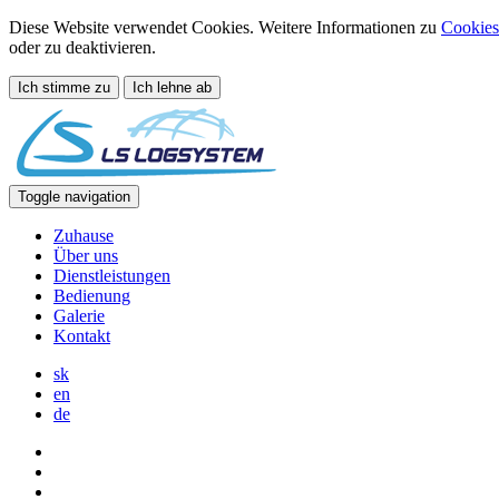
Diese Website verwendet Cookies. Weitere Informationen zu
Cookies
oder zu deaktivieren.
Ich stimme zu
Ich lehne ab
Toggle navigation
Zuhause
Über uns
Dienstleistungen
Bedienung
Galerie
Kontakt
sk
en
de